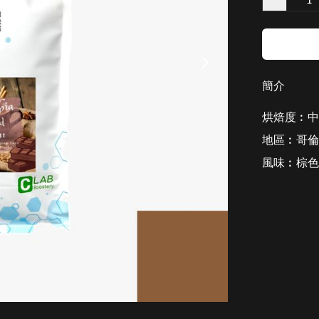
簡介
烘焙度︰中
地區︰哥倫
風味︰棕色