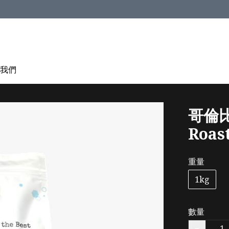
我們
哥倫比亞
Roas
重量
1kg
數量
−