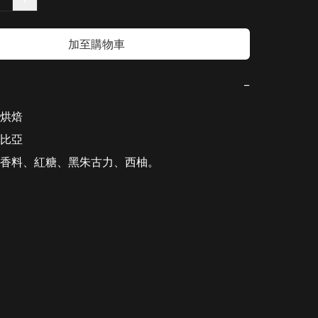
加至購物車
−
烘焙

比亞

香料、紅糖、黑朱古力、西柚。