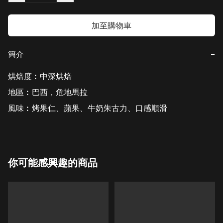
加至購物車
簡介
−
烘焙度︰中深烘焙

地區︰巴西，危地馬拉

風味︰烤果仁、蘋果、牛奶朱古力、口感順滑
你可能感興趣的商品