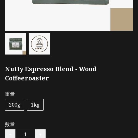
Nutty Espresso Blend - Wood
Coffeeroaster
重量
200g
1kg
數量
−
+